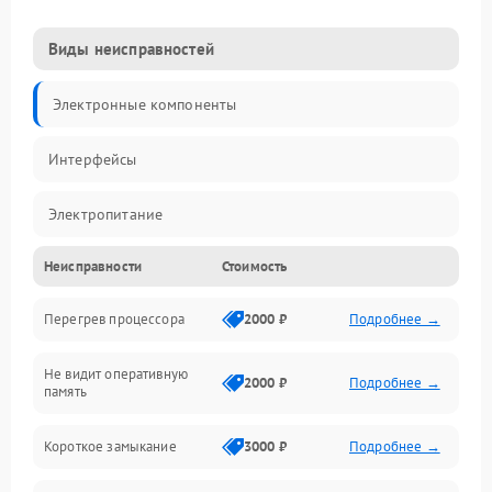
Виды неисправностей
Электронные компоненты
Интерфейсы
Электропитание
Неисправности
Стоимость
Корпус/Герметичность
Перегрев процессора
2000 ₽
Подробнее →
Механика
Не видит оперативную
ПО/Микропрограмма
2000 ₽
Подробнее →
память
Короткое замыкание
3000 ₽
Подробнее →