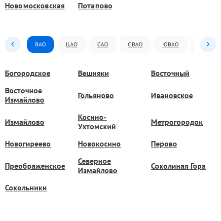
Новомосковская
Потапово
ВАО
ЦАО
САО
СВАО
ЮВАО
ЮАО
Богородское
Вешняки
Восточный
Восточное
Гольяново
Ивановское
Измайлово
Косино-
Измайлово
Метрогородок
Ухтомский
Новогиреево
Новокосино
Перово
Северное
Преображенское
Соколиная Гора
Измайлово
Сокольники