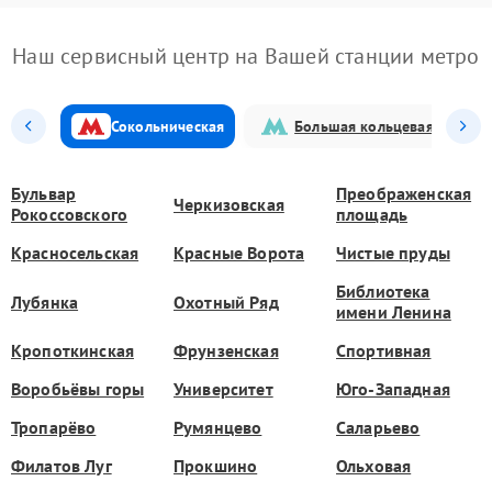
Наш сервисный центр на Вашей станции метро
Сокольническая
Большая кольцевая
Бульвар
Преображенская
Черкизовская
Рокоссовского
площадь
Красносельская
Красные Ворота
Чистые пруды
Библиотека
Лубянка
Охотный Ряд
имени Ленина
Кропоткинская
Фрунзенская
Спортивная
Воробьёвы горы
Университет
Юго-Западная
Тропарёво
Румянцево
Саларьево
Филатов Луг
Прокшино
Ольховая