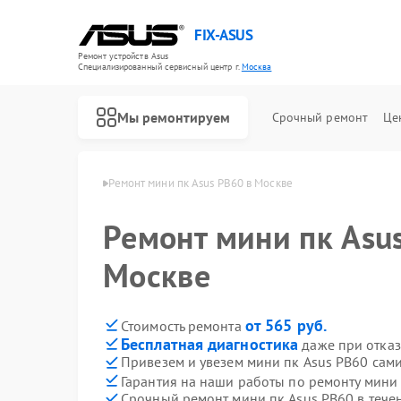
FIX-ASUS
Ремонт устройств Asus
Специализированный cервисный центр г.
Москва
Мы ремонтируем
Срочный ремонт
Це
ни пк Asus в Москве
Ремонт мини пк Asus PB60 в Москве
Ремонт мини пк Asu
Москве
от 565 руб.
Стоимость ремонта
Бесплатная диагностика
даже при отказ
Привезем и увезем мини пк Asus PB60 сам
Гарантия на наши работы по ремонту мини
Срочный ремонт мини пк Asus PB60 в тече
Ремонт игровых консолей Asus
Ремонт материнских плат Asus