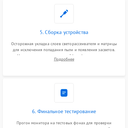
5. Сборка устройства
Осторожная укладка слоев светорассеивателя и матрицы
для исключения попадания пыли и появления засветов.
Надежное подключение шлейфов, фиксация плат и
Подробнее
аккуратное защелкивание пластикового корпуса монитора.
6. Финальное тестирование
Прогон монитора на тестовых фонах для проверки