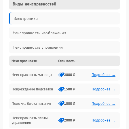
Виды неисправностей
Электроника
Неисправность изображения
Неисправность управления
Неисправности
Стоимость
Неисправность интерфейсов
Неисправность матрицы
2000 ₽
Подробнее →
Прочие неисправности
Повреждение подсветки
1500 ₽
Подробнее →
Неисправность звука
Поломка блока питания
1000 ₽
Подробнее →
Механические повреждения
Неисправность платы
2000 ₽
Подробнее →
управления