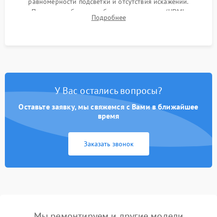
равномерности подсветки и отсутствия искажений.
Проверка работоспособности всех портов (HDMI,
Подробнее
DisplayPort, VGA) и кнопок управления под нагрузкой в
течение пары часов.
У Вас остались вопросы?
Оставьте заявку, мы свяжемся с Вами в ближайшее
время
Заказать звонок
Мы ремонтируем и другие модели