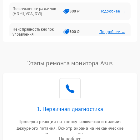
Повреждение разъемов
500 ₽
Подробнее →
(HDMI, VGA, DVI)
Неисправность кнопок
500 ₽
Подробнее →
управления
Поломка инвертора
1500 ₽
Подробнее →
Этапы ремонта монитора Asus
Повреждение кабеля
500 ₽
Подробнее →
питания
Неисправность системы
1000 ₽
Подробнее →
защиты от перегрузок
Поломка системы
1. Первичная диагностика
автоматического
1000 ₽
Подробнее →
отключения
Проверка реакции на кнопку включения и наличия
дежурного питания. Осмотр экрана на механические
Неисправность системы
повреждения. Подключение к ПК для оценки вывода
защиты от короткого
1000 ₽
Подробнее →
Подробнее