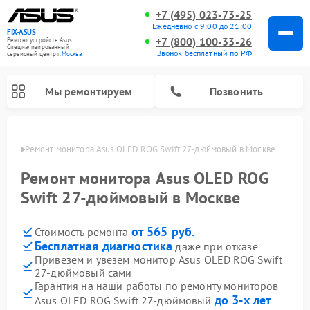
+7 (495) 023-73-25
Ежедневно с 9:00 до 21:00
FIX-ASUS
+7 (800) 100-33-26
Ремонт устройств Asus
Специализированный
Звонок бесплатный по РФ
cервисный центр г.
Москва
Мы ремонтируем
Позвонить
оскве
Ремонт монитора Asus OLED ROG Swift 27-дюймовый в Москве
Ремонт монитора Asus OLED ROG
Swift 27-дюймовый в Москве
от 565 руб.
Стоимость ремонта
Бесплатная диагностика
даже при отказе
Привезем и увезем монитор Asus OLED ROG Swift
27-дюймовый сами
Гарантия на наши работы по ремонту мониторов
до 3-х лет
Asus OLED ROG Swift 27-дюймовый