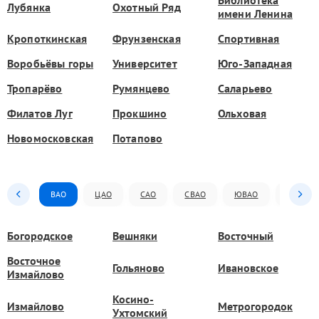
Библиотека
Лубянка
Охотный Ряд
имени Ленина
Кропоткинская
Фрунзенская
Спортивная
Воробьёвы горы
Университет
Юго-Западная
Тропарёво
Румянцево
Саларьево
Филатов Луг
Прокшино
Ольховая
Новомосковская
Потапово
ВАО
ЦАО
САО
СВАО
ЮВАО
ЮАО
Богородское
Вешняки
Восточный
Восточное
Гольяново
Ивановское
Измайлово
Косино-
Измайлово
Метрогородок
Ухтомский