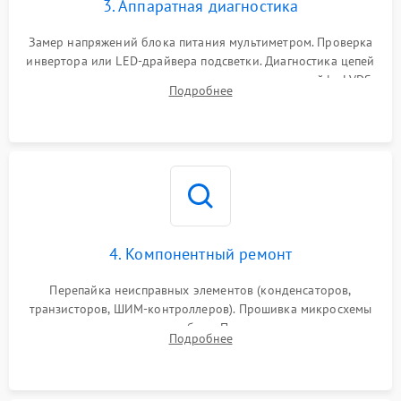
3. Аппаратная диагностика
Поломка системы защиты
1000 ₽
Подробнее →
от замыкания
Замер напряжений блока питания мультиметром. Проверка
инвертора или LED-драйвера подсветки. Диагностика цепей
питания скалера и тестирование сигналов на шлейфе LVDS
Подробнее
4. Компонентный ремонт
Перепайка неисправных элементов (конденсаторов,
транзисторов, ШИМ-контроллеров). Прошивка микросхемы
памяти при программных сбоях. При поломке подсветки —
Подробнее
разборка матрицы и замена выгоревших светодиодов.