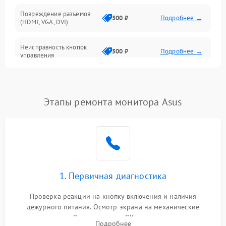
Повреждение разъемов
500 ₽
Подробнее →
(HDMI, VGA, DVI)
Неисправность кнопок
500 ₽
Подробнее →
управления
Поломка инвертора
1500 ₽
Подробнее →
Этапы ремонта монитора Asus
Повреждение кабеля
500 ₽
Подробнее →
питания
Неисправность системы
1000 ₽
Подробнее →
защиты от перегрузок
Поломка системы
1. Первичная диагностика
автоматического
1000 ₽
Подробнее →
отключения
Проверка реакции на кнопку включения и наличия
дежурного питания. Осмотр экрана на механические
Неисправность системы
повреждения. Подключение к ПК для оценки вывода
защиты от короткого
1000 ₽
Подробнее →
Подробнее