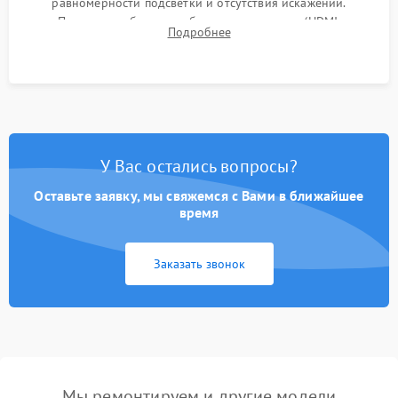
равномерности подсветки и отсутствия искажений.
Проверка работоспособности всех портов (HDMI,
Подробнее
DisplayPort, VGA) и кнопок управления под нагрузкой в
течение пары часов.
У Вас остались вопросы?
Оставьте заявку, мы свяжемся с Вами в ближайшее
время
Заказать звонок
Мы ремонтируем и другие модели