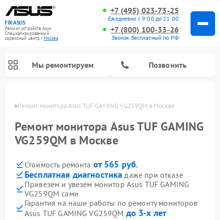
+7 (495) 023-73-25
Ежедневно с 9:00 до 21:00
FIX-ASUS
+7 (800) 100-33-26
Ремонт устройств Asus
Специализированный
Звонок бесплатный по РФ
cервисный центр г.
Москва
Мы ремонтируем
Позвонить
оскве
Ремонт монитора Asus TUF GAMING VG259QM в Москве
Ремонт монитора Asus TUF GAMING
VG259QM в Москве
от 565 руб.
Стоимость ремонта
Бесплатная диагностика
даже при отказе
Привезем и увезем монитор Asus TUF GAMING
VG259QM сами
Гарантия на наши работы по ремонту мониторов
до 3-х лет
Asus TUF GAMING VG259QM