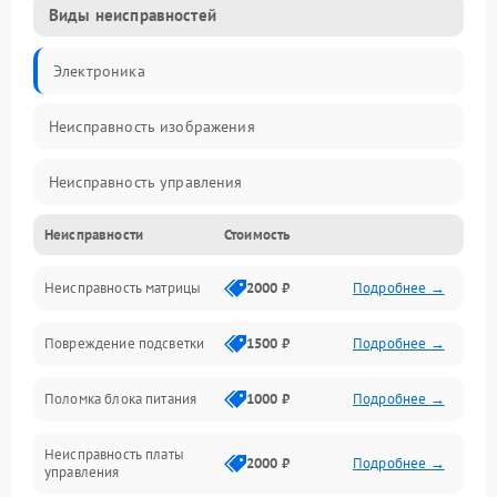
Виды неисправностей
Электроника
Неисправность изображения
Неисправность управления
Неисправности
Стоимость
Неисправность интерфейсов
Неисправность матрицы
2000 ₽
Подробнее →
Прочие неисправности
Повреждение подсветки
1500 ₽
Подробнее →
Неисправность звука
Поломка блока питания
1000 ₽
Подробнее →
Механические повреждения
Неисправность платы
2000 ₽
Подробнее →
управления