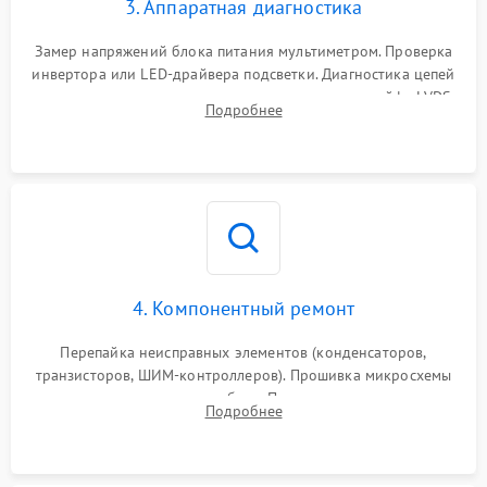
3. Аппаратная диагностика
Поломка системы защиты
1000 ₽
Подробнее →
от замыкания
Замер напряжений блока питания мультиметром. Проверка
инвертора или LED-драйвера подсветки. Диагностика цепей
питания скалера и тестирование сигналов на шлейфе LVDS
Подробнее
4. Компонентный ремонт
Перепайка неисправных элементов (конденсаторов,
транзисторов, ШИМ-контроллеров). Прошивка микросхемы
памяти при программных сбоях. При поломке подсветки —
Подробнее
разборка матрицы и замена выгоревших светодиодов.