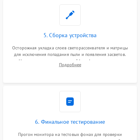
5. Сборка устройства
Осторожная укладка слоев светорассеивателя и матрицы
для исключения попадания пыли и появления засветов.
Надежное подключение шлейфов, фиксация плат и
Подробнее
аккуратное защелкивание пластикового корпуса монитора.
6. Финальное тестирование
Прогон монитора на тестовых фонах для проверки