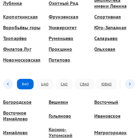
Библиотека
Лубянка
Охотный Ряд
имени Ленина
Кропоткинская
Фрунзенская
Спортивная
Воробьёвы горы
Университет
Юго-Западная
Тропарёво
Румянцево
Саларьево
Филатов Луг
Прокшино
Ольховая
Новомосковская
Потапово
ВАО
ЦАО
САО
СВАО
ЮВАО
ЮАО
Богородское
Вешняки
Восточный
Восточное
Гольяново
Ивановское
Измайлово
Косино-
Измайлово
Метрогородок
Ухтомский