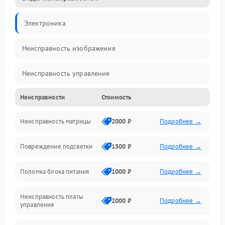
Электроника
Неисправность изображения
Неисправность управления
Неисправности
Стоимость
Неисправность интерфейсов
Неисправность матрицы
2000 ₽
Подробнее →
Прочие неисправности
Повреждение подсветки
1500 ₽
Подробнее →
Неисправность звука
Поломка блока питания
1000 ₽
Подробнее →
Механические повреждения
Неисправность платы
2000 ₽
Подробнее →
управления