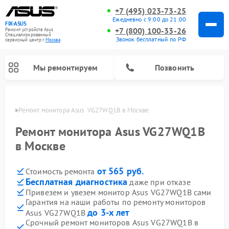
+7 (495) 023-73-25
Ежедневно с 9:00 до 21:00
FIX-ASUS
+7 (800) 100-33-26
Ремонт устройств Asus
Специализированный
Звонок бесплатный по РФ
cервисный центр г.
Москва
Мы ремонтируем
Позвонить
оскве
Ремонт монитора Asus  VG27WQ1B в Москве
Ремонт монитора Asus VG27WQ1B
в Москве
от 565 руб.
Стоимость ремонта
Бесплатная диагностика
даже при отказе
Привезем и увезем монитор Asus VG27WQ1B сами
Гарантия на наши работы по ремонту мониторов
до 3-х лет
Asus VG27WQ1B
Срочный ремонт мониторов Asus VG27WQ1B в