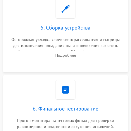
5. Сборка устройства
Осторожная укладка слоев светорассеивателя и матрицы
для исключения попадания пыли и появления засветов.
Надежное подключение шлейфов, фиксация плат и
Подробнее
аккуратное защелкивание пластикового корпуса монитора.
6. Финальное тестирование
Прогон монитора на тестовых фонах для проверки
равномерности подсветки и отсутствия искажений.