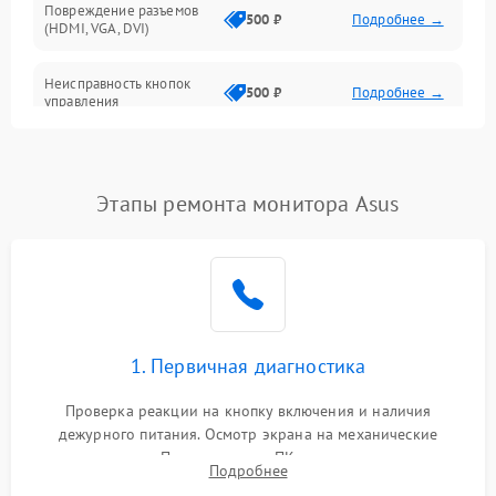
Повреждение разъемов
500 ₽
Подробнее →
(HDMI, VGA, DVI)
Неисправность кнопок
500 ₽
Подробнее →
управления
Поломка инвертора
1500 ₽
Подробнее →
Этапы ремонта монитора Asus
Повреждение кабеля
500 ₽
Подробнее →
питания
Неисправность системы
1000 ₽
Подробнее →
защиты от перегрузок
Поломка системы
1. Первичная диагностика
автоматического
1000 ₽
Подробнее →
отключения
Проверка реакции на кнопку включения и наличия
дежурного питания. Осмотр экрана на механические
Неисправность системы
повреждения. Подключение к ПК для оценки вывода
защиты от короткого
1000 ₽
Подробнее →
Подробнее
изображения, работы подсветки и выявления артефактов на
замыкания