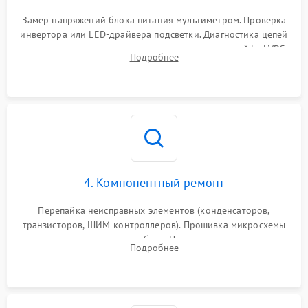
Поломка системы защиты
1000 ₽
Подробнее →
от замыкания
Замер напряжений блока питания мультиметром. Проверка
инвертора или LED-драйвера подсветки. Диагностика цепей
питания скалера и тестирование сигналов на шлейфе LVDS
Подробнее
4. Компонентный ремонт
Перепайка неисправных элементов (конденсаторов,
транзисторов, ШИМ-контроллеров). Прошивка микросхемы
памяти при программных сбоях. При поломке подсветки —
Подробнее
разборка матрицы и замена выгоревших светодиодов.