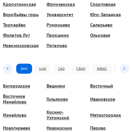
Кропоткинская
Фрунзенская
Спортивная
Воробьёвы горы
Университет
Юго-Западная
Тропарёво
Румянцево
Саларьево
Филатов Луг
Прокшино
Ольховая
Новомосковская
Потапово
ВАО
ЦАО
САО
СВАО
ЮВАО
ЮАО
Богородское
Вешняки
Восточный
Восточное
Гольяново
Ивановское
Измайлово
Косино-
Измайлово
Метрогородок
Ухтомский
Новогиреево
Новокосино
Перово