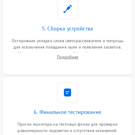
5. Сборка устройства
Осторожная укладка слоев светорассеивателя и матрицы
для исключения попадания пыли и появления засветов.
Надежное подключение шлейфов, фиксация плат и
Подробнее
аккуратное защелкивание пластикового корпуса монитора.
6. Финальное тестирование
Прогон монитора на тестовых фонах для проверки
равномерности подсветки и отсутствия искажений.