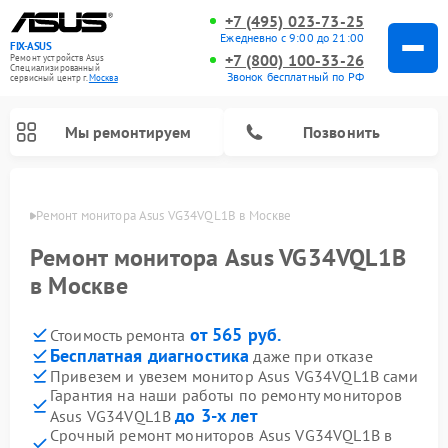
+7 (495) 023-73-25
Ежедневно с 9:00 до 21:00
FIX-ASUS
+7 (800) 100-33-26
Ремонт устройств Asus
Специализированный
Звонок бесплатный по РФ
cервисный центр г.
Москва
Мы ремонтируем
Позвонить
оскве
Ремонт монитора Asus VG34VQL1B в Москве
Ремонт монитора Asus VG34VQL1B
в Москве
от 565 руб.
Стоимость ремонта
Бесплатная диагностика
даже при отказе
Привезем и увезем монитор Asus VG34VQL1B сами
Гарантия на наши работы по ремонту мониторов
до 3-х лет
Asus VG34VQL1B
Срочный ремонт мониторов Asus VG34VQL1B в