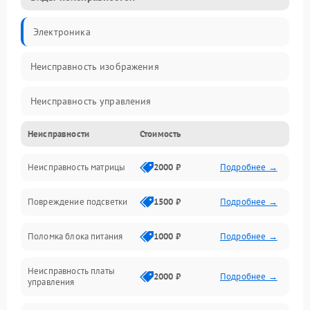
Электроника
Неисправность изображения
Неисправность управления
Неисправности
Стоимость
Неисправность интерфейсов
Неисправность матрицы
2000 ₽
Подробнее →
Прочие неисправности
Повреждение подсветки
1500 ₽
Подробнее →
Неисправность звука
Поломка блока питания
1000 ₽
Подробнее →
Механические повреждения
Неисправность платы
2000 ₽
Подробнее →
управления