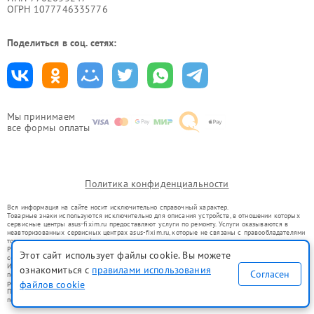
ОГРН 1077746335776
Поделиться в соц. сетях:
Мы принимаем
все формы оплаты
Политика конфиденциальности
Вся информация на сайте носит исключительно справочный характер.
Товарные знаки используются исключительно для описания устройств, в отношении которых
сервисные центры asus-fixim.ru предоставляют услуги по ремонту. Услуги оказываются в
неавторизованных сервисных центрах asus-fixim.ru, которые не связаны с правообладателями
товарных знаков или их официальными представителями.
Ремонт осуществляется для устройств, уже введенных в гражданский оборот в соответствии
Этот сайт использует файлы cookie. Вы можете
со статьей 1487 ГК РФ.
Использование товарных знаков не преследует цели индивидуализации услуг или введения
ознакомиться с
правилами использования
Согласен
потребителей в заблуждение, а служит для информирования о предоставляемых услугах по
файлов cookie
ремонту техники указанных брендов.
Представленная на сайте информация не является публичной офертой, определяемой
положениями Статьи 437(2) Гражданского кодекса РФ