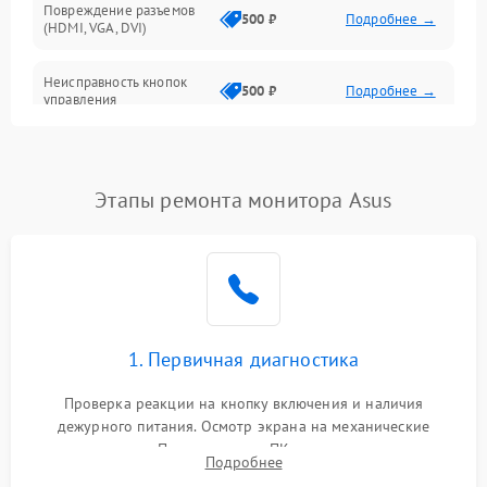
Повреждение разъемов
500 ₽
Подробнее →
(HDMI, VGA, DVI)
Неисправность кнопок
500 ₽
Подробнее →
управления
Поломка инвертора
1500 ₽
Подробнее →
Этапы ремонта монитора Asus
Повреждение кабеля
500 ₽
Подробнее →
питания
Неисправность системы
1000 ₽
Подробнее →
защиты от перегрузок
Поломка системы
1. Первичная диагностика
автоматического
1000 ₽
Подробнее →
отключения
Проверка реакции на кнопку включения и наличия
дежурного питания. Осмотр экрана на механические
Неисправность системы
повреждения. Подключение к ПК для оценки вывода
защиты от короткого
1000 ₽
Подробнее →
Подробнее
изображения, работы подсветки и выявления артефактов на
замыкания