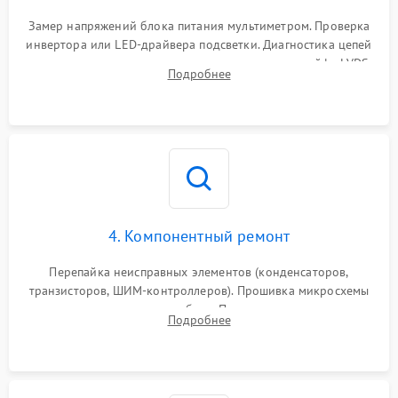
Поломка системы защиты
1000 ₽
Подробнее →
от замыкания
Замер напряжений блока питания мультиметром. Проверка
инвертора или LED-драйвера подсветки. Диагностика цепей
питания скалера и тестирование сигналов на шлейфе LVDS
Подробнее
4. Компонентный ремонт
Перепайка неисправных элементов (конденсаторов,
транзисторов, ШИМ-контроллеров). Прошивка микросхемы
памяти при программных сбоях. При поломке подсветки —
Подробнее
разборка матрицы и замена выгоревших светодиодов.