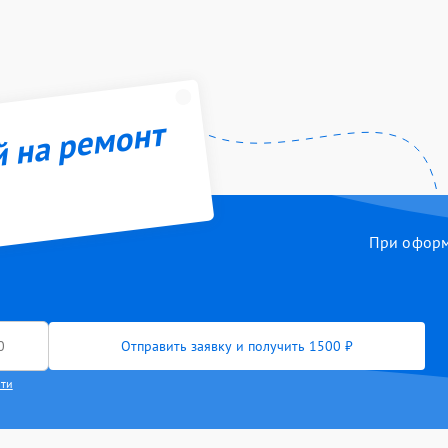
й на ремонт
При оформл
Отправить заявку и получить 1500 ₽
сти