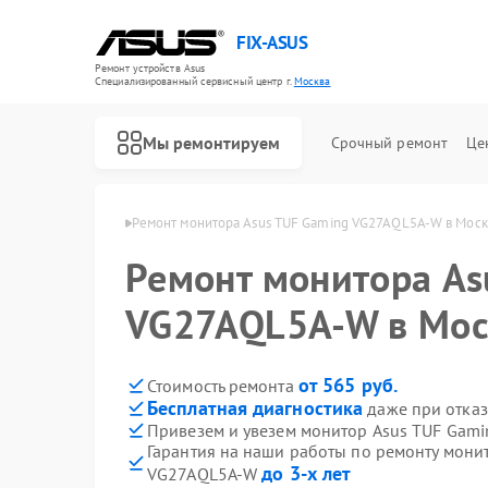
FIX-ASUS
Ремонт устройств Asus
Специализированный cервисный центр г.
Москва
Мы ремонтируем
Срочный ремонт
Це
торов Asus в Москве
Ремонт монитора Asus TUF Gaming VG27AQL5A-W в Моск
Ремонт монитора As
VG27AQL5A-W в Мос
от 565 руб.
Стоимость ремонта
Бесплатная диагностика
даже при отказ
Привезем и увезем монитор Asus TUF Gam
Гарантия на наши работы по ремонту мони
до 3-х лет
VG27AQL5A-W
Ремонт игровых консолей Asus
Ремонт материнских плат Asus