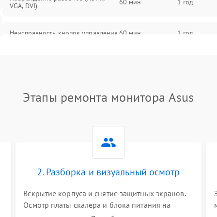
60 мин
1 год
VGA, DVI)
Неисправность кнопок управления
60 мин
1 год
Поломка инвертора
60 мин
1 год
Повреждение кабеля питания
60 мин
1 год
Этапы ремонта монитора Asus
Неисправность системы защиты от
60 мин
1 год
перегрузок
Поломка системы автоматического
60 мин
1 год
отключения
2. Разборка и визуальный осмотр
Неисправность системы защиты от
60 мин
1 год
короткого замыкания
Вскрытие корпуса и снятие защитных экранов.
Осмотр платы скалера и блока питания на
К
наличие вздутых конденсаторов, прогаров,