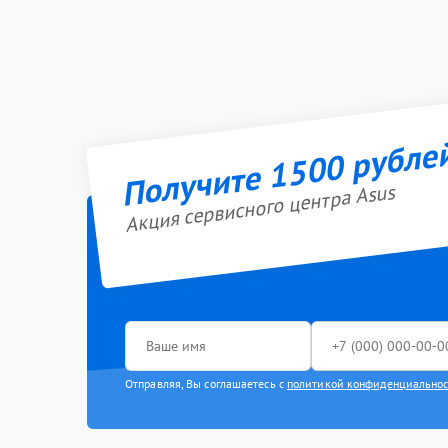
Получите 1500 рубле
Акция сервисного центра Asus
Отправляя, Вы соглашаетесь с
политикой конфиденциально