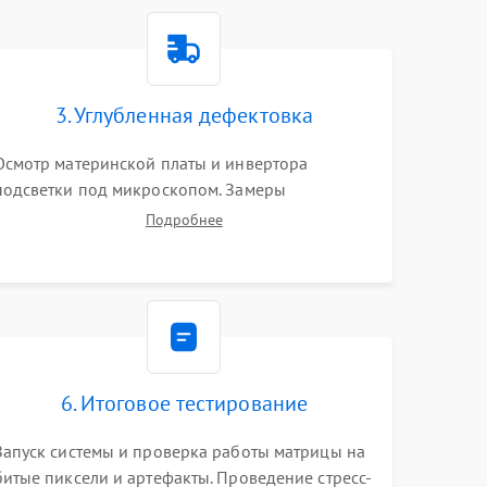
1500 ₽
Подробнее →
1000 ₽
Подробнее →
3. Углубленная дефектовка
Осмотр материнской платы и инвертора
1500 ₽
Подробнее →
подсветки под микроскопом. Замеры
напряжений в цепях питания процессора и
Подробнее
видеокарты. Проверка состояния жесткого
3000 ₽
Подробнее →
диска и оперативной памяти с помощью POST-
карт и мультиметра.
1000 ₽
Подробнее →
2000 ₽
Подробнее →
6. Итоговое тестирование
1500 ₽
Подробнее →
Запуск системы и проверка работы матрицы на
битые пиксели и артефакты. Проведение стресс-