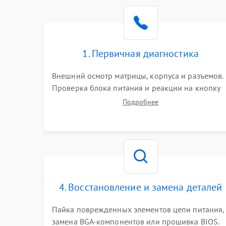
Поломка видеокарты
Неисправность процессора
1. Первичная диагностика
Повреждение жесткого диска (HDD / SSD)
Внешний осмотр матрицы, корпуса и разъемов.
Проверка блока питания и реакции на кнопку
Неисправность оперативной памяти
включения. Оценка изображения, звука и
Подробнее
работы периферии для сужения круга
возможных неисправностей перед вскрытием.
Выход из строя блока питания
Повреждение сенсорного экрана (если есть)
Поломка батареи (если есть)
4. Восстановление и замена деталей
Пайка поврежденных элементов цепи питания,
Неисправность кнопок управления
замена BGA-компонентов или прошивка BIOS.