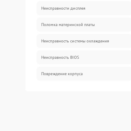
Неисправности дисплея
Поломка материнской платы
Неисправность системы охлаждения
Неисправность BIOS
Повреждение корпуса
Поломка аудиосистемы (динамики, разъёмы)
Неисправность Wi-Fi модуля
Повреждение разъёмов (USB, HDMI и др.)