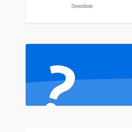
Ремонт подсветки матрицы, замена
Подробнее
Неисправность тачпада (если есть)
неисправного накопителя на скоростной SSD
или установка новых модулей памяти.
Поломка веб-камеры
Неисправность микрофона
?
Повреждение внутренних проводов
Механические повреждения