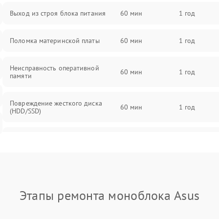
Выход из строя блока питания
60 мин
1 год
Поломка материнской платы
60 мин
1 год
Неисправность оперативной
60 мин
1 год
памяти
Повреждение жесткого диска
60 мин
1 год
(HDD/SSD)
Неисправность процессора
60 мин
1 год
Поломка видеокарты
60 мин
1 год
Этапы ремонта моноблока Asus
Повреждение разъемов (USB, HDMI
60 мин
1 год
и др.)