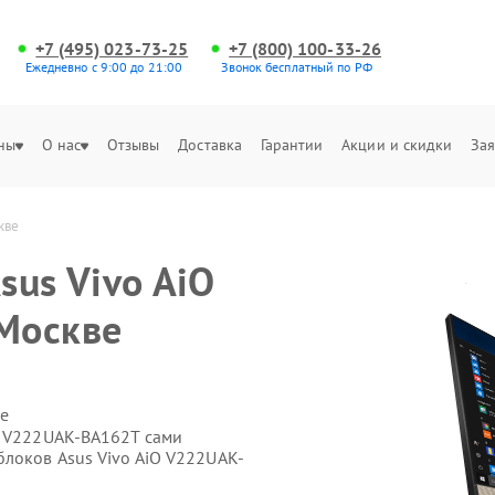
+7 (495) 023-73-25
+7 (800) 100-33-26
Ежедневно с 9:00 до 21:00
Звонок бесплатный по РФ
ны
О нас
Отзывы
Доставка
Гарантии
Акции и скидки
Зая
кве
sus Vivo AiO
Москве
е
O V222UAK-BA162T сами
блоков Asus Vivo AiO V222UAK-