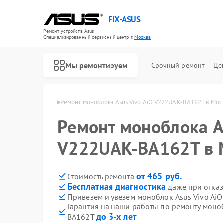
FIX-ASUS
Ремонт устройств Asus
Специализированный cервисный центр г.
Москва
Мы ремонтируем
Срочный ремонт
Це
оков Asus в Москве
Ремонт моноблока Asus Vivo AiO V222UAK-BA162T в Мос
Ремонт моноблока A
V222UAK-BA162T в 
от 465 руб.
Стоимость ремонта
Бесплатная диагностика
даже при отказ
Привезем и увезем моноблок Asus Vivo Ai
Гарантия на наши работы по ремонту моно
до 3-х лет
BA162T
Ремонт игровых консолей Asus
Ремонт материнских плат Asus