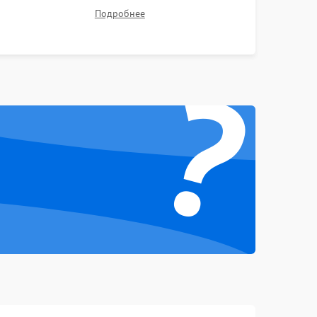
1000 ₽
Подробнее →
тестов для оценки эффективности охлаждения.
Подробнее
Проверка Wi-Fi, камеры, микрофона и всех
портов перед выдачей устройства.
1000 ₽
Подробнее →
?
1000 ₽
Подробнее →
1500 ₽
Подробнее →