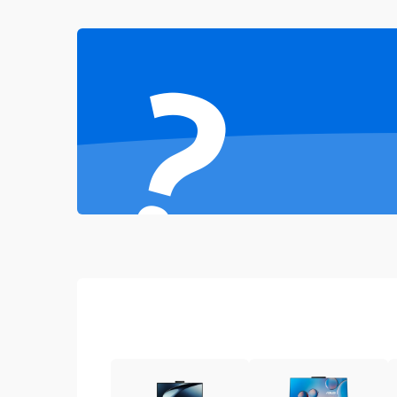
Неисправность Wi-Fi модуля
?
Повреждение разъёмов (USB, HDMI и др.)
Поломка видеокарты
Неисправность процессора
Повреждение жесткого диска (HDD / SSD)
Неисправность оперативной памяти
Выход из строя блока питания
Повреждение сенсорного экрана (если есть)