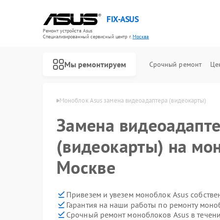
FIX-ASUS
Ремонт устройств Asus
Специализированный cервисный центр г.
Москва
Мы ремонтируем
Срочный ремонт
Це
оков Asus в Москве
Моноблок Asus замена видеоадаптера (видеокарты)
Замена видеоадапт
(видеокарты) на мо
Москве
Привезем и увезем моноблок Asus собстве
Гарантия на наши работы по ремонту моно
Срочный ремонт моноблоков Asus в течени
Ремонт игровых консолей Asus
Ремонт материнских плат Asus