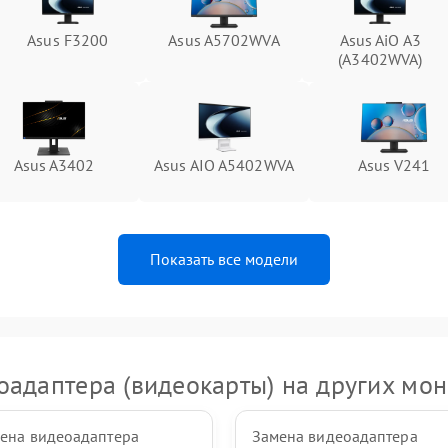
Asus F3200
Asus A5702WVA
Asus AiO A3
Неисправность тачпада (если есть)
60 мин
1 год
(A3402WVA)
Поломка веб-камеры
60 мин
1 год
Неисправность микрофона
60 мин
1 год
Asus A3402
Asus AIO A5402WVA
Asus V241
Повреждение внутренних
60 мин
1 год
проводов
Показать все модели
Неисправность BIOS
60 мин
1 год
оадаптера (видеокарты) на других мон
ена видеоадаптера
Замена видеоадаптера