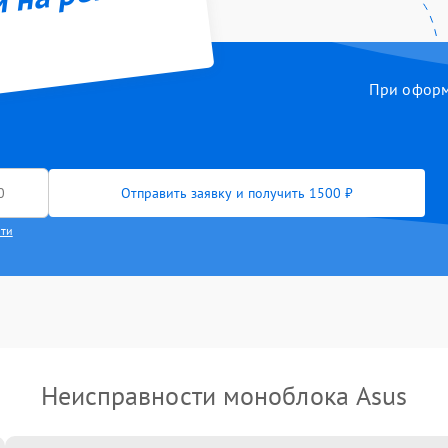
й на ремонт
При оформл
Отправить заявку и получить 1500 ₽
сти
Неисправности моноблока Asus