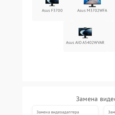
Поломка батареи (если есть)
Asus F3700
Asus M3702WFA
Неисправность кнопок управления
Неисправность тачпада (если есть)
Asus AIO A5402WVAR
Поломка веб-камеры
Неисправность микрофона
Повреждение внутренних проводов
Механические повреждения
Замена виде
Замена видеоадаптера
Зам