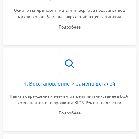
Осмотр материнской платы и инвертора подсветки под
микроскопом. Замеры напряжений в цепях питания
процессора и видеокарты. Проверка состояния жесткого
Подробнее
диска и оперативной памяти с помощью POST-карт и
мультиметра.
4. Восстановление и замена деталей
Пайка поврежденных элементов цепи питания, замена BGA-
компонентов или прошивка BIOS. Ремонт подсветки
матрицы, замена неисправного накопителя на скоростной
Подробнее
SSD или установка новых модулей памяти.