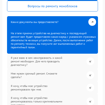
Вопросы по ремонту моноблоков
Какие документы вы предоставляете?
На этапе приема устройства на диагностику и последующий
ремонт вам будет предоставлен заказ-наряд с указанием страховых
обязательств на ваше устройство. Далее, после выполнения работ
по ремонту техники, вы получите акт выполненных работ и
гарантийный талон.
Я уже знаю в чем неисправность и какой
ремонт необходим. Для чего проводить
диагностику?
Мне нужен срочный ремонт. Сможете
сделать?
Я хочу, чтобы мое устройство
ремонтировали при мне.
Я хочу, чтобы мое устройство
ремонтировалось только оригинальными
запчастями.