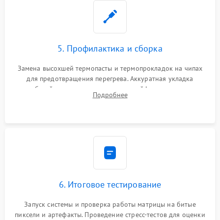
5. Профилактика и сборка
Замена высохшей термопасты и термопрокладок на чипах
для предотвращения перегрева. Аккуратная укладка
кабелей, подключение хрупких шлейфов матрицы и
Подробнее
надежная фиксация всех элементов внутри корпуса
моноблока.
6. Итоговое тестирование
Запуск системы и проверка работы матрицы на битые
пиксели и артефакты. Проведение стресс-тестов для оценки