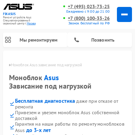
+7 (495) 023-73-25
Ежедневно с 9:00 до 21:00
FIX-ASUS
+7 (800) 100-33-26
Ремонт устройств Asus
Специализированный
Звонок бесплатный по РФ
cервисный центр г.
Москва
Мы ремонтируем
Позвонить
оскве
Моноблок Asus зависание под нагрузкой
Моноблок
Asus
Зависание под нагрузкой
Бесплатная диагностика
даже при отказе от
ремонта
Привезем и увезем моноблок Asus собственной
доставкой
Гарантия на наши работы по ремонту моноблоков
до 3-х лет
Asus