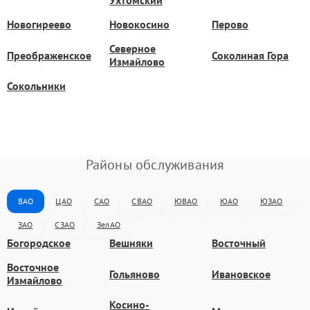
Ухтомский
Новогиреево
Новокосино
Перово
Северное
Преображенское
Соколиная Гора
Измайлово
Сокольники
Районы обслуживания
ВАО
ЦАО
САО
СВАО
ЮВАО
ЮАО
ЮЗАО
ЗАО
СЗАО
ЗелАО
Богородское
Вешняки
Восточный
Восточное
Гольяново
Ивановское
Измайлово
Косино-