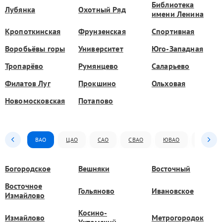
Библиотека
Лубянка
Охотный Ряд
имени Ленина
Кропоткинская
Фрунзенская
Спортивная
Воробьёвы горы
Университет
Юго-Западная
Тропарёво
Румянцево
Саларьево
Филатов Луг
Прокшино
Ольховая
Новомосковская
Потапово
ВАО
ЦАО
САО
СВАО
ЮВАО
ЮАО
Богородское
Вешняки
Восточный
Восточное
Гольяново
Ивановское
Измайлово
Косино-
Измайлово
Метрогородок