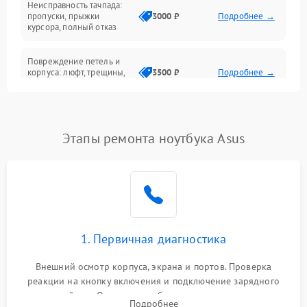
Неисправность тачпада:
Сеть и интернет
пропуски, прыжки
3000 ₽
Подробнее →
курсора, полный отказ
Система охлаждения
Повреждение петель и
корпуса: люфт, трещины,
3500 ₽
Подробнее →
деформация
Проблемы аккумулятора:
быстрая разрядка,
2500 ₽
Подробнее →
Этапы ремонта ноутбука Asus
невозможность зарядки,
вздутие
Неисправность зарядного
устройства или разъёма
2000 ₽
Подробнее →
питания
1. Первичная диагностика
Перегрев из‑за пыли,
износа термопасты или
2500 ₽
Подробнее →
неисправности кулера
Внешний осмотр корпуса, экрана и портов. Проверка
реакции на кнопку включения и подключение зарядного
устройства. Оценка потребления тока с помощью
Выход из строя SSD или
Подробнее