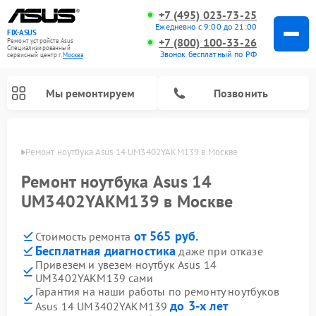
+7 (495) 023-73-25
Ежедневно с 9:00 до 21:00
FIX-ASUS
+7 (800) 100-33-26
Ремонт устройств Asus
Специализированный
Звонок бесплатный по РФ
cервисный центр г.
Москва
Мы ремонтируем
Позвонить
оскве
Ремонт ноутбука Asus 14 UM3402YAKM139 в Москве
Ремонт ноутбука Asus 14
UM3402YAKM139 в Москве
от 565 руб.
Стоимость ремонта
Бесплатная диагностика
даже при отказе
Привезем и увезем ноутбук Asus 14
UM3402YAKM139 сами
Гарантия на наши работы по ремонту ноутбуков
до 3-х лет
Asus 14 UM3402YAKM139