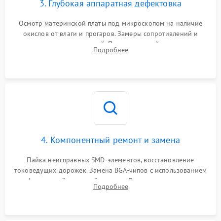
3. Глубокая аппаратная дефектовка
Осмотр материнской платы под микроскопом на наличие
окислов от влаги и прогаров. Замеры сопротивлений и
дежурных напряжений. Проверка цепей питания,
Подробнее
мультиконтроллера, процессора и видеочипа.
4. Компонентный ремонт и замена
Пайка неисправных SMD-элементов, восстановление
токоведущих дорожек. Замена BGA-чипов с использованием
инфракрасной паяльной станции. Прошивка микросхемы
Подробнее
BIOS или замена поврежденных портов USB