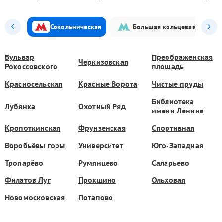
Сокольническая
Большая кольцевая
Бульвар
Преображенская
Черкизовская
Рокоссовского
площадь
Красносельская
Красные Ворота
Чистые пруды
Библиотека
Лубянка
Охотный Ряд
имени Ленина
Кропоткинская
Фрунзенская
Спортивная
Воробьёвы горы
Университет
Юго-Западная
Тропарёво
Румянцево
Саларьево
Филатов Луг
Прокшино
Ольховая
Новомосковская
Потапово