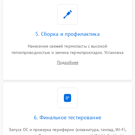
5. Сборка и профилактика
Нанесение свежей термопасты с высокой
теплопроводностью и замена термопрокладок. Установка
системы охлаждения, подключение всех внутренних
Подробнее
шлейфов, модулей памяти и накопителей. Предварительная
сборка корпуса.
6. Финальное тестирование
Запуск ОС и проверка периферии (клавиатура, тачпад, Wi-Fi,