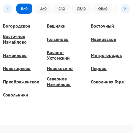
ВАО
ЦАО
САО
СВАО
ЮВАО
ЮАО
Богородское
Вешняки
Восточный
Восточное
Гольяново
Ивановское
Измайлово
Косино-
Измайлово
Метрогородок
Ухтомский
Новогиреево
Новокосино
Перово
Северное
Преображенское
Соколиная Гора
Измайлово
Сокольники