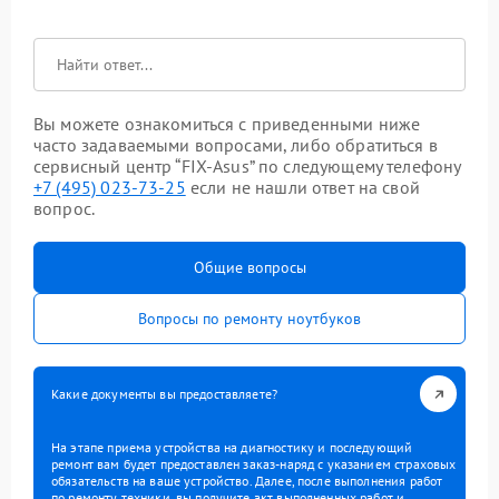
Вы можете ознакомиться с приведенными ниже
часто задаваемыми вопросами, либо обратиться в
сервисный центр “FIX-Asus” по следующему телефону
+7 (495) 023-73-25
если не нашли ответ на свой
вопрос.
Общие вопросы
Вопросы по ремонту ноутбуков
Какие документы вы предоставляете?
На этапе приема устройства на диагностику и последующий
ремонт вам будет предоставлен заказ-наряд с указанием страховых
обязательств на ваше устройство. Далее, после выполнения работ
по ремонту техники, вы получите акт выполненных работ и