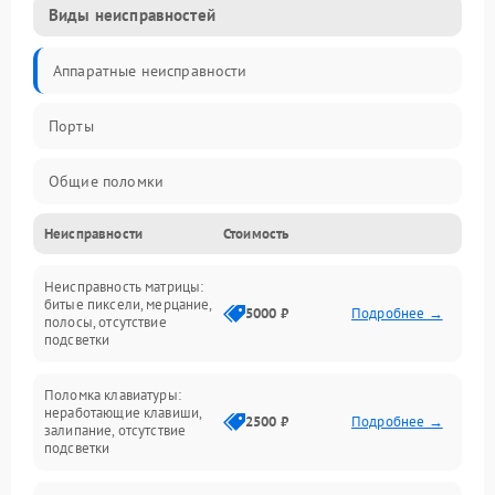
Виды неисправностей
Аппаратные неисправности
Порты
Общие поломки
Неисправности
Стоимость
Устройства
Неисправность матрицы:
Программные ошибки
битые пиксели, мерцание,
5000 ₽
Подробнее →
полосы, отсутствие
подсветки
Электрические и системные сбои
Поломка клавиатуры:
Интерфейсные проблемы
неработающие клавиши,
2500 ₽
Подробнее →
залипание, отсутствие
подсветки
Батарея