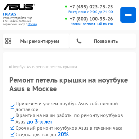
+7 (495) 023-73-25
Ежедневно с 9:00 до 21:00
FIX-ASUS
+7 (800) 100-33-26
Ремонт устройств Asus
Специализированный
Звонок бесплатный по РФ
cервисный центр г.
Москва
Мы ремонтируем
Позвонить
оскве
Ноутбук Asus ремонт петель крышки 
Ремонт петель крышки на ноутбуке
Asus в Москве
Привезем и увезем ноутбук Asus собственной
доставкой
Гарантия на наши работы по ремонту ноутбуков
до 3-х лет
Asus
Срочный ремонт ноутбуков Asus в течении часа
20%
Скидка для вас до