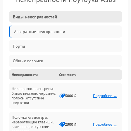
Виды неисправностей
Аппаратные неисправности
Порты
Общие поломки
Неисправности
Стоимость
Устройства
Неисправность матрицы:
Программные ошибки
битые пиксели, мерцание,
5000 ₽
Подробнее →
полосы, отсутствие
подсветки
Электрические и системные сбои
Поломка клавиатуры:
Интерфейсные проблемы
неработающие клавиши,
2500 ₽
Подробнее →
залипание, отсутствие