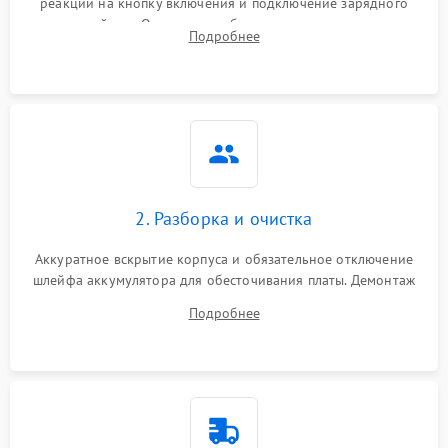
реакции на кнопку включения и подключение зарядного
устройства. Оценка потребления тока с помощью
Подробнее
лабораторного блока питания для локализации проблемы.
2. Разборка и очистка
Аккуратное вскрытие корпуса и обязательное отключение
шлейфа аккумулятора для обесточивания платы. Демонтаж
системы охлаждения, очистка кулера от пыли и удаление
Подробнее
высохшей термопасты с кристаллов чипов.