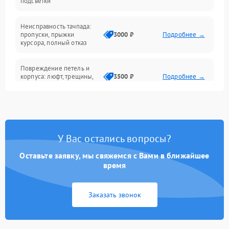
подсветки
Батарея
Неисправность тачпада:
Сеть и интернет
пропуски, прыжки
3000 ₽
Подробнее →
курсора, полный отказ
Система охлаждения
Повреждение петель и
корпуса: люфт, трещины,
3500 ₽
Подробнее →
деформация
Проблемы аккумулятора:
быстрая разрядка,
2500 ₽
Подробнее →
невозможность зарядки,
вздутие
У Вас остались вопросы?
Оставьте заявку, мы свяжемся с Вами в ближайшее
Неисправность зарядного
время
устройства или разъёма
2000 ₽
Подробнее →
питания
Заказать звонок
Перегрев из‑за пыли,
износа термопасты или
2500 ₽
Подробнее →
неисправности кулера