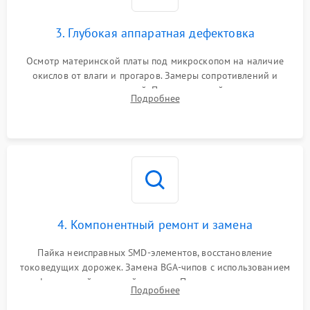
3. Глубокая аппаратная дефектовка
Осмотр материнской платы под микроскопом на наличие
окислов от влаги и прогаров. Замеры сопротивлений и
дежурных напряжений. Проверка цепей питания,
Подробнее
мультиконтроллера, процессора и видеочипа.
4. Компонентный ремонт и замена
Пайка неисправных SMD-элементов, восстановление
токоведущих дорожек. Замена BGA-чипов с использованием
инфракрасной паяльной станции. Прошивка микросхемы
Подробнее
BIOS или замена поврежденных портов USB