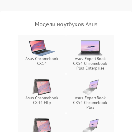
Выход из строя SSD или
HDD: медленная загрузка,
3000 ₽
Подробнее →
ошибки чтения,
пропадание диска
Модели ноутбуков Asus
Неисправность
оперативной памяти:
2000 ₽
Подробнее →
вылеты приложений,
синие экраны
Asus Chromebook
Asus ExpertBook
CX14
CX54 Chromebook
Проблемы Wi‑Fi или
Plus Enterprise
2500 ₽
Подробнее →
Bluetooth модулей
Asus Chromebook
Asus ExpertBook
CX34 Flip
CX54 Chromebook
Plus