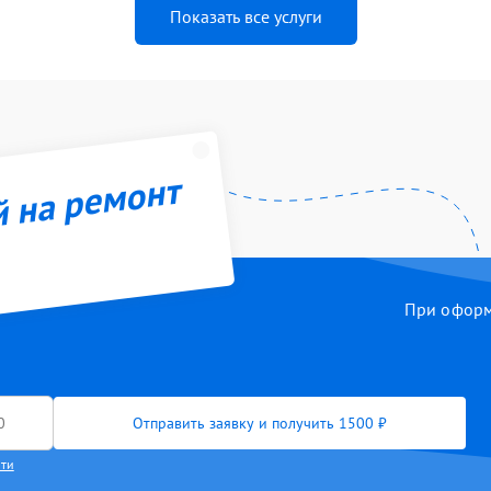
Показать все услуги
й на ремонт
При оформл
Отправить заявку и получить 1500 ₽
сти