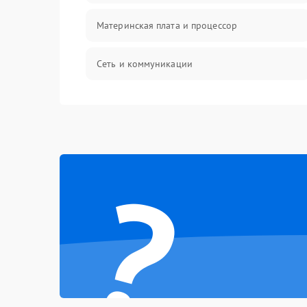
Материнская плата и процессор
Сеть и коммуникации
BIOS / прошивки
Оперативная память
?
Корпус и механика
Контроллеры и интерфейсы
Виртуализация и сервисы
Влага и внешние воздействия