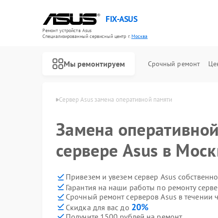
FIX-ASUS
Ремонт устройств Asus
Специализированный cервисный центр г.
Москва
Мы ремонтируем
Срочный ремонт
Це
веров Asus в Москве
Сервер Asus замена оперативной памяти
Замена оперативной
сервере Asus в Моск
Привезем и увезем сервер Asus собственн
Гарантия на наши работы по ремонту серв
Срочный ремонт серверов Asus в течении 
20%
Скидка для вас до
Получите 1500 рублей на ремонт
Ремонт игровых консолей Asus
Ремонт материнских плат Asus