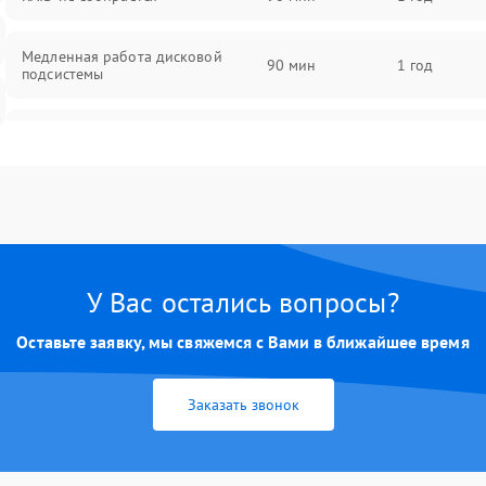
Медленная работа дисковой
90 мин
1 год
подсистемы
Ошибки чтения и записи данных
90 мин
1 год
Потеря данных
90 мин
1 год
У Вас остались вопросы?
Оставьте заявку, мы свяжемся с Вами в ближайшее время
Заказать звонок