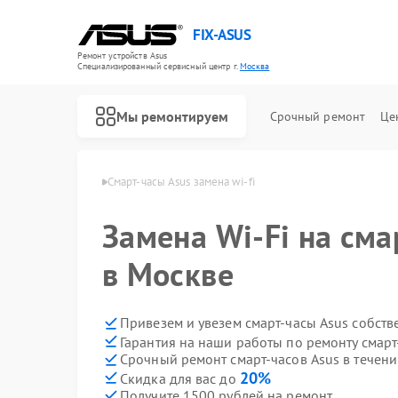
FIX-ASUS
Ремонт устройств Asus
Специализированный cервисный центр г.
Москва
Мы ремонтируем
Срочный ремонт
Це
часов Asus в Москве
Смарт-часы Asus замена wi-fi
Замена Wi-Fi на сма
в Москве
Привезем и увезем смарт-часы Asus собст
Гарантия на наши работы по ремонту смарт
Срочный ремонт смарт-часов Asus в течени
20%
Скидка для вас до
Получите 1500 рублей на ремонт
Ремонт игровых консолей Asus
Ремонт материнских плат Asus