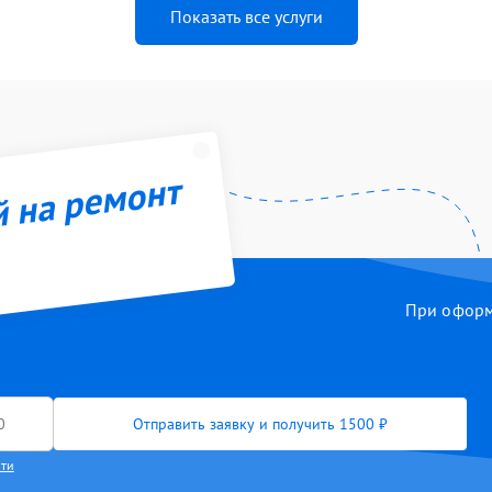
Показать все услуги
й на ремонт
При оформл
Отправить заявку и получить 1500 ₽
сти