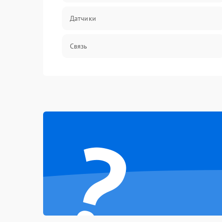
Датчики
Связь
Дисплей
Разговор (микрофон, динамик)
?