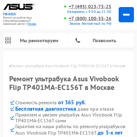
+7 (495) 023-73-25
Ежедневно с 9:00 до 21:00
FIX-ASUS
+7 (800) 100-33-26
Ремонт устройств Asus
Специализированный
Звонок бесплатный по РФ
cервисный центр г.
Москва
Мы ремонтируем
Позвонить
оскве
Ремонт ультрабука Asus Vivobook Flip TP401MA-EC156T в Москве
Ремонт ультрабука Asus Vivobook
Flip TP401MA-EC156T в Москве
от 365 руб.
Стоимость ремонта
Бесплатная диагностика
даже при отказе
Привезем и увезем ультрабук Asus Vivobook Flip
TP401MA-EC156T сами
Гарантия на наши работы по ремонту ультрабуков
до 3-х лет
Asus Vivobook Flip TP401MA-EC156T