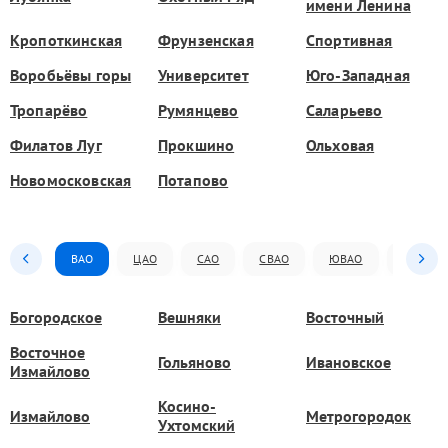
имени Ленина
Кропоткинская
Фрунзенская
Спортивная
Воробьёвы горы
Университет
Юго-Западная
Тропарёво
Румянцево
Саларьево
Филатов Луг
Прокшино
Ольховая
Новомосковская
Потапово
ВАО
ЦАО
САО
СВАО
ЮВАО
ЮАО
Богородское
Вешняки
Восточный
Восточное
Гольяново
Ивановское
Измайлово
Косино-
Измайлово
Метрогородок
Ухтомский